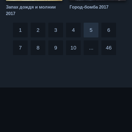
Запах дождя и молнии
Город-бомба 2017
2017
1
2
3
4
5
6
7
8
9
10
...
46