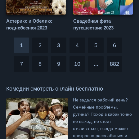
Астерикс и Обеликс
Свадебная фата
поднебесная 2023
путешествие 2023
1
2
3
4
5
6
7
8
9
10
...
882
Комедии
смотреть онлайн бесплатно
Не задался рабочий день?
Семейные проблемы,
рутина? Поход в кабак точно
не выход, не стоит
отчаиваться, всегда можно
прекрасно расслабиться и