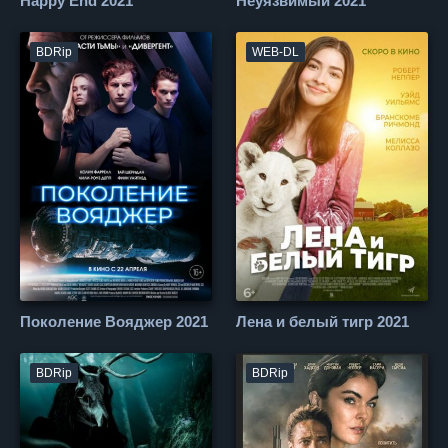
Happy End 2021
Неуязвимый 2021
BDRip
WEB-DL
Поколение Вояджер 2021
Лена и белый тигр 2021
BDRip
BDRip