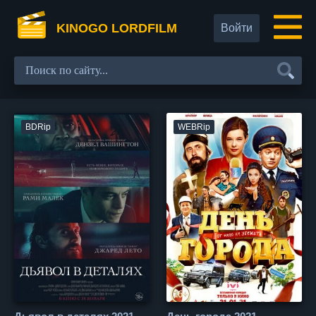
KINOGO LORDFILM
Войти
BDRip
WEBRip