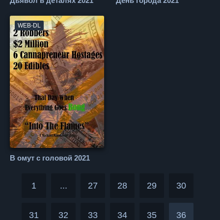
Дьявол в деталях 2021
День города 2021
WEB-DL
В омут с головой 2021
1
...
27
28
29
30
31
32
33
34
35
36