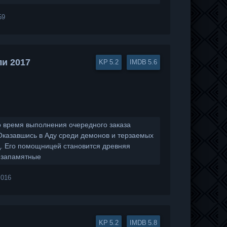
59
и 2017
5.2
5.6
 время выполнения очередного заказа
Оказавшись в Аду среди демонов и терзаемых
д. Его помощницей становится древняя
незапамятные
 016
5.2
5.8