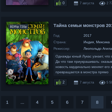
0
7 августа
2 7
Тайна семьи монстров 20
BDRip 720p
Год:
2017
Страна:
Индия, Мексика
Режиссер:
Леопольдо Агил
Однажды юный Лукас узнает, что 
Да что там приукрашивать: оказыв
новость кардинально меняет его 
превращается в монстра прямо
2
7 августа
5 5
1
...
4
5
6
7
8