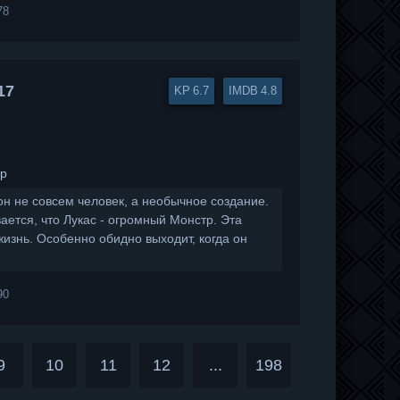
78
17
6.7
4.8
ар
он не совсем человек, а необычное создание.
ается, что Лукас - огромный Монстр. Эта
жизнь. Особенно обидно выходит, когда он
90
9
10
11
12
...
198