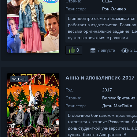
Страна:
США
Режиссер:
Рон Оливер
В эпицентре сюжета оказывается 
работает в издательстве. Главная
весьма оригинальное задание. Ее
нужно встречаться с разными
0
7 августа
2 1
Анна и апокалипсис 2017
WEB-DL
Год:
2017
Страна:
Великобритания
Режиссер:
Джон МакПайл
В обычном британском провинци
готовятся к встрече Рождества. А
дочь студенткой университета, а 
купила билет в Австралию. В