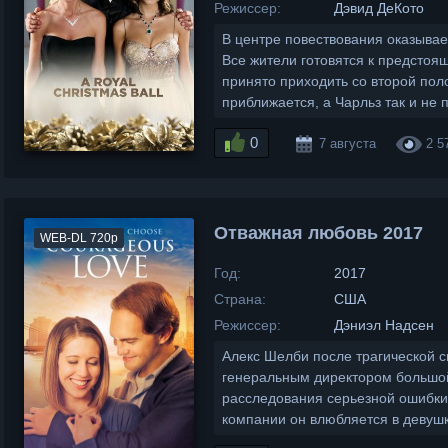
Режиссер:
Дэвид ДеКото
В центре повествования оказывае
Все жители готовятся к предстоя
принято приходить со второй пол
приближается, а Чарльз так и не 
0
7 августа
2 5
Отважная любовь 2017
WEB-DL 720p
Год:
2017
Страна:
США
Режиссер:
Дэниэл Надсен
Алекс Шелби после трагической с
генеральным директором большой
расследования серьезной ошибки
компании он влюбляется в девушк