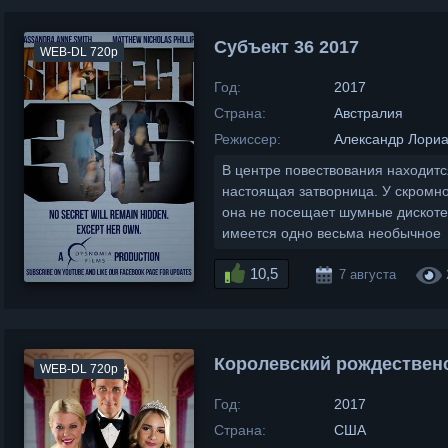
Субъект 36 2017
WEB-DL 720p
Год:
2017
Страна:
Австралия
Режиссер:
Александр Лори
В центре повествования находитс
настоящая затворница. У скромно
она не посещает шумные дискотек
имеется одно весьма необычное
10,5
7 августа
Королевский рождественс
WEB-DL 720p
Год:
2017
Страна:
США