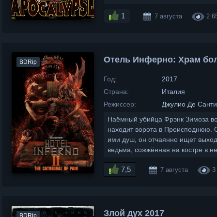
1
7 августа
2 6
Отель Инферно: Храм бол
BDRip
Год:
2017
Страна:
Италия
Режиссер:
Джулио Де Санти
Наёмный убийца Фрэнк Зимоза во
находит ворота в Преисподнюю. 
ими душ, он отчаянно ищет выхо
ведьма, сожжённая на костре в 
7,5
7 августа
3
Злой дух 2017
BDRip