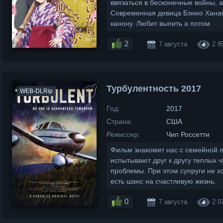
ввязаться в бесконечные войны, 
Современная девица Бэнио Ханам
канону. Любит выпить а потом
2
7 августа
2 8
Турбулентность 2017
WEB-DLRip
Год:
2017
Страна:
США
Режиссер:
Чип Россетти
Фильм знакомит нас с семейной п
испытывают друг к другу теплых 
проблемы. При этом супруги не хо
есть шанс на счастливую жизнь.
0
7 августа
2 0