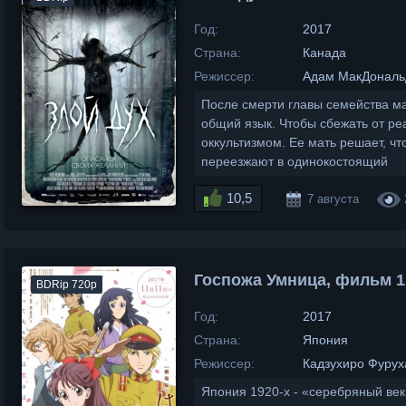
Год:
2017
Страна:
Канада
Режиссер:
Адам МакДональ
После смерти главы семейства ма
общий язык. Чтобы сбежать от ре
оккультизмом. Ее мать решает, чт
переезжают в одинокостоящий
10,5
7 августа
Госпожа Умница, фильм 1
BDRip 720p
Год:
2017
Страна:
Япония
Режиссер:
Кадзухиро Фурух
Япония 1920-х - «серебряный век