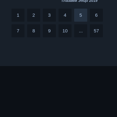
глазами Энцо 2019
1
2
3
4
5
6
7
8
9
10
...
57