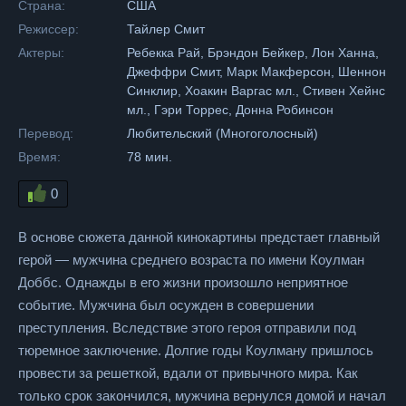
Страна:
США
Режиссер:
Тайлер Смит
Актеры:
Ребекка Рай, Брэндон Бейкер, Лон Ханна,
Джеффри Смит, Марк Макферсон, Шеннон
Синклир, Хоакин Варгас мл., Стивен Хейнс
мл., Гэри Торрес, Донна Робинсон
Перевод:
Любительский (Многоголосный)
Время:
78 мин.
0
В основе сюжета данной кинокартины предстает главный
герой — мужчина среднего возраста по имени Коулман
Доббс. Однажды в его жизни произошло неприятное
событие. Мужчина был осужден в совершении
преступления. Вследствие этого героя отправили под
тюремное заключение. Долгие годы Коулману пришлось
провести за решеткой, вдали от привычного мира. Как
только срок закончился, мужчина вернулся домой и начал