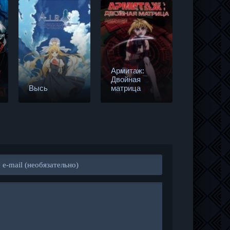
Армитаж:
Двойная
Корабль-
Высь
матрица
призрак