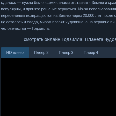
сдалось — нужно было всеми силами отстаивать Землю и сража
популярны, и принято решение вернуться. Из-за использования
переселенцы возвращаются на Землю через 20,000 лет после с
не осталось и следа, миром правят чудовища, а на вершине пи
человечества — Годзилла.
смотреть онлайн Годзилла: Планета чудо
HD плеер
Плеер 2
Плеер 3
Плеер 4