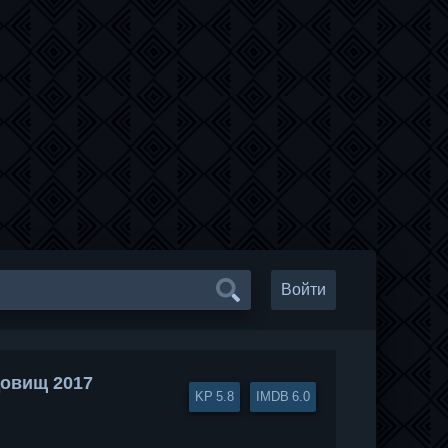
Войти
довищ 2017
5.8
6.0