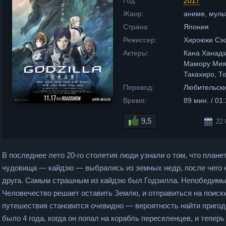
Год:
2017
Жанр:
аниме, муль
Страна:
Япония
Режиссер:
Хироюки Сэс
Актеры:
Кана Ханадз
Мамору Миян
Такахиро, Т
Перевод:
Любительски
Время:
89 мин. / 01
9,5
22.
В последнее лето 20-го столетия люди узнали о том, что плане
чудовища — кайдзю — выбрались из земных недр, после чего н
друга. Самым страшным из кайдзю был Годзилла. Непобедимы
Человечество решает оставить Землю, и отправиться на поиски
путешествия становится очевидно — вероятность найти пригод
было 4 года, когда он попал на корабль переселенцев, и теперь