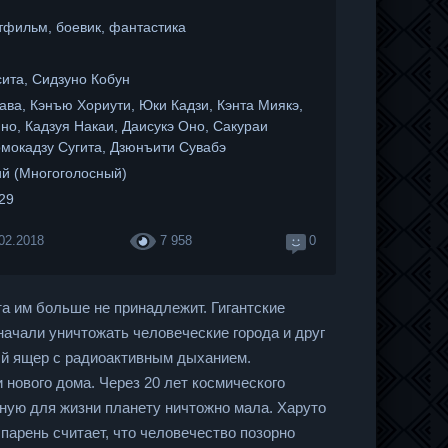
тфильм, боевик, фантастика
ита, Сидзуно Кобун
ава, Кэнъю Хориути, Юки Кадзи, Кэнта Миякэ,
о, Кадзуя Накаи, Даисукэ Оно, Сакураи
омокадзу Сугита, Дзюнъити Сувабэ
й (Многоголосный)
:29
02.2018
7 958
0
та им больше не принадлежит. Гигантские
ачали уничтожать человеческие города и друг
й ящер с радиоактивным дыханием.
 нового дома. Через 20 лет космического
ную для жизни планету ничтожно мала. Харуто
 парень считает, что человечество позорно