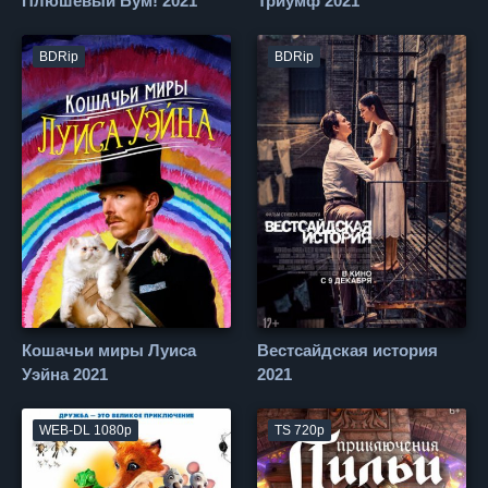
Плюшевый Бум! 2021
Триумф 2021
BDRip
BDRip
Кошачьи миры Луиса
Вестсайдская история
Уэйна 2021
2021
WEB-DL 1080p
TS 720p