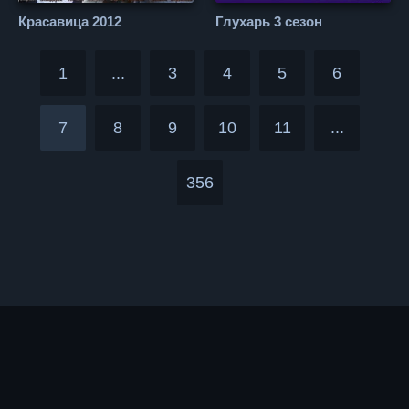
Красавица 2012
Глухарь 3 сезон
1
...
3
4
5
6
7
8
9
10
11
...
356