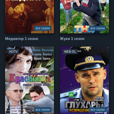
все серии
все серии
Медиатор 1 сезон
Жуки 1 сезон
HDTV
WEB-DL
все серии
все серии