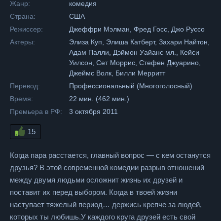
Жанр:
комедия
Страна:
США
Режиссер:
Джеффри Мэлман, Фред Госс, Джо Руссо
Актеры:
Элиза Куп, Элиша Катберт, Захари Найтон,
Адам Палли, Дэймон Уайанс мл., Кейси
Уилсон, Сет Моррис, Стефен Джуарино,
Джеймс Волк, Билли Мерритт
Перевод:
Профессиональный (Многоголосный)
Время:
22 мин. (462 мин.)
Премьера в РФ:
3 октября 2011
15
Когда пара расстается, главный вопрос — с кем останутся
друзья? В этой современной комедии разрыв отношений
между двумя людьми осложнит жизнь их друзей и
поставит их перед выбором. Когда в твоей жизни
наступает тяжелый период… держись крепче за людей,
которых ты любишь.У каждого круга друзей есть свой