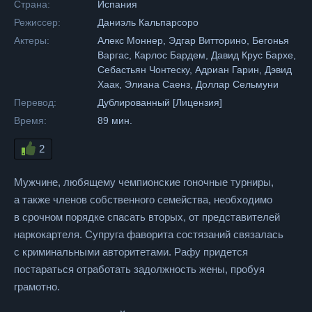
Страна:
Испания
Режиссер:
Даниэль Кальпарсоро
Актеры:
Алекс Моннер, Эдгар Витторино, Бегонья
Варгас, Карлос Бардем, Давид Крус Бархе,
Себастьян Чонтеску, Адриан Гарин, Дэвид
Хаак, Элиана Саенз, Доллар Сельмуни
Перевод:
Дублированный [Лицензия]
Время:
89 мин.
2
Мужчине, любящему чемпионские гоночные турниры,
а также членов собственного семейства, необходимо
в срочном порядке спасать вторых, от представителей
наркокартеля. Супруга фаворита состязаний связалась
с криминальными авторитетами. Рафу придется
постараться отработать задолжность жены, пробуя
грамотно.