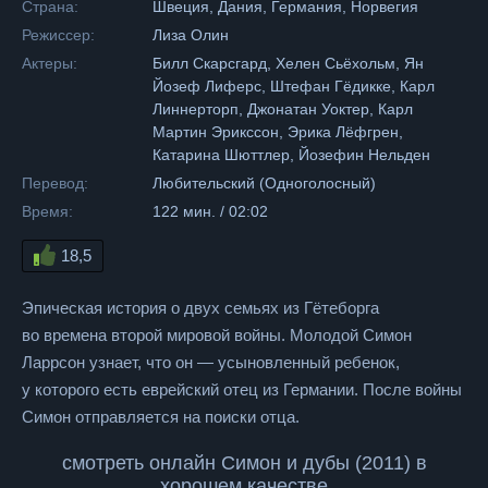
Страна:
Швеция, Дания, Германия, Норвегия
Режиссер:
Лиза Олин
Актеры:
Билл Скарсгард, Хелен Сьёхольм, Ян
Йозеф Лиферс, Штефан Гёдикке, Карл
Линнерторп, Джонатан Уоктер, Карл
Мартин Эрикссон, Эрика Лёфгрен,
Катарина Шюттлер, Йозефин Нельден
Перевод:
Любительский (Одноголосный)
Время:
122 мин. / 02:02
18,5
Эпическая история о двух семьях из Гётеборга
во времена второй мировой войны. Молодой Симон
Ларрсон узнает, что он — усыновленный ребенок,
у которого есть еврейский отец из Германии. После войны
Симон отправляется на поиски отца.
смотреть онлайн Симон и дубы (2011) в
хорошем качестве