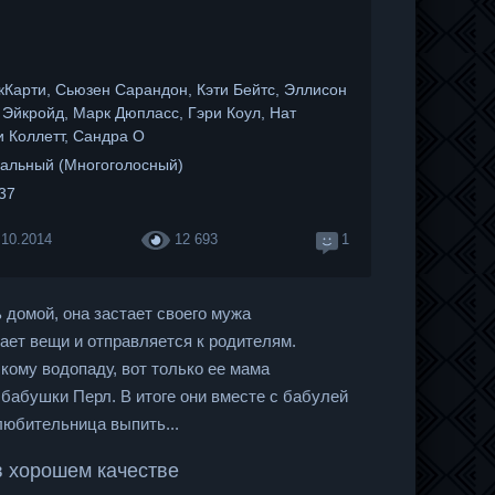
Карти, Сьюзен Сарандон, Кэти Бейтс, Эллисон
 Эйкройд, Марк Дюпласс, Гэри Коул, Нат
и Коллетт, Сандра О
альный (Многоголосный)
:37
.10.2014
12 693
1
 домой, она застает своего мужа
ает вещи и отправляется к родителям.
кому водопаду, вот только ее мама
бабушки Перл. В итоге они вместе с бабулей
любительница выпить...
в хорошем качестве