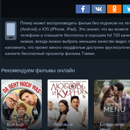
Плеер может воспроизводить фильм без подписки на те
(Android) и IOS (iPhone, iPad). Это значит, что вы може
телефоне и планшете бесплатно в хорошем hd 720 качес
низкая, всегда можно выбрать меньшее качество видео
напомнить, что проект киного-лордфильм доступен круглосуточн
начните бесплатный просмотр фильма Тэмми.
Рекомендуем фильмы онлайн
Всё ещё
Любовь и
Блюдо не из
возможно
кухня
меню