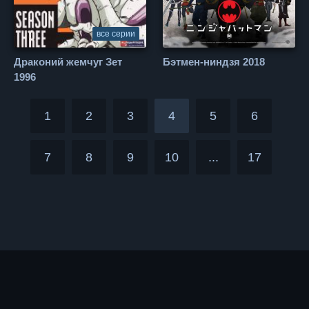
все серии
Драконий жемчуг Зет
Бэтмен-ниндзя 2018
1996
1
2
3
4
5
6
7
8
9
10
...
17