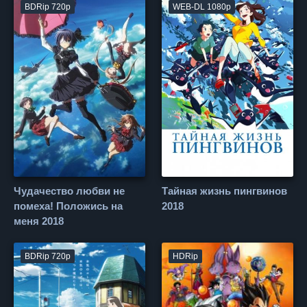
BDRip 720p
WEB-DL 1080p
Чудачество любви не
Тайная жизнь пингвинов
помеха! Положись на
2018
меня 2018
BDRip 720p
HDRip