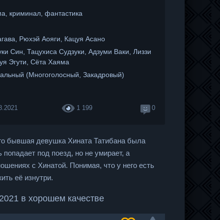
ма, криминал, фантастика
гава, Рюхэй Аояги, Кацуя Асано
ки Син, Тацухиса Судзуки, Адзуми Ваки, Лиззи
уя Эгути, Сёта Хаяма
альный (Многоголосный, Закадровый)
8.2021
1 199
0
его бывшая девушка Хината Татибана была
попадает под поезд, но не умирает, а
ношениях с Хинатой. Понимая, что у него есть
ить её изнутри.
 2021 в хорошем качестве