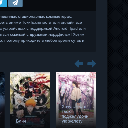
ривычных стационарных компьютерах,
еть аниме Токийские мстители онлайн все
а устройствах с поддержкой Android, Ipad или
иться ссылкой с друзьями лордфильм! Хотим
о, поэтому приходите в любое время суток и
Хочу съесть
твою
поджелудочн
Бродячие
Блич
ую железу
1 сезон