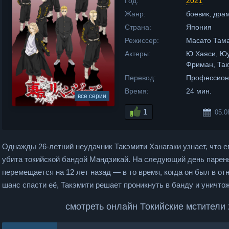
Год:
2021
Жанр:
боевик, дра
Страна:
Япония
Режиссер:
Масато Тама
Актеры:
Ю Хаяси, Юу
Фриман, Так
Перевод:
Профессион
Время:
24 мин.
все серии
1
05.0
Однажды 26-летний неудачник Такэмити Ханагаки узнает, что 
убита токийской бандой Мандзикай. На следующий день парень 
перемещается на 12 лет назад — в то время, когда он был в от
шанс спасти её, Такэмити решает проникнуть в банду и уничтож
смотреть онлайн Токийские мстители