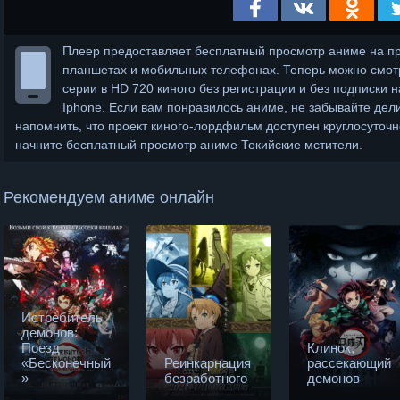
Плеер предоставляет бесплатный просмотр аниме на п
планшетах и мобильных телефонах. Теперь можно смотр
серии в HD 720 киного без регистрации и без подписки н
Iphone. Если вам понравилось аниме, не забывайте дел
напомнить, что проект киного-лордфильм доступен круглосуточн
начните бесплатный просмотр аниме Токийские мстители.
Рекомендуем аниме онлайн
Истребитель
демонов:
Поезд
Клинок,
«Бесконечный
Реинкарнация
рассекающий
»
безработного
демонов