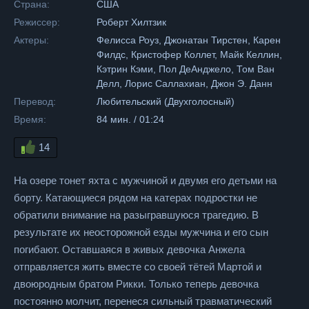
Страна:
США
Режиссер:
Роберт Хилтзик
Актеры:
Фелисса Роуз, Джонатан Тирстен, Карен
Филдс, Кристофер Коллет, Майк Келлин,
Кэтрин Кэми, Пол ДеАнджело, Том Ван
Делл, Лорис Саллахиан, Джон Э. Данн
Перевод:
Любительский (Двухголосный)
Время:
84 мин. / 01:24
14
На озере тонет яхта с мужчиной и двумя его детьми на
борту. Катающиеся рядом на катерах подростки не
обратили внимание на разыгравшуюся трагедию. В
результате их неосторожной езды мужчина и его сын
погибают. Оставшаяся в живых девочка Анжела
отправляется жить вместе со своей тётей Мартой и
двоюродным братом Рикки. Только теперь девочка
постоянно молчит, перенеся сильный травматический