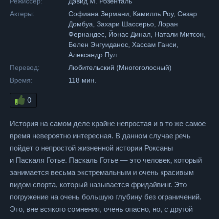
Режиссер:
Дэвид М. Розенталь
Актеры:
Софиана Зермани, Камилль Роу, Сезар
Домбуа, Захари Шассерьо, Лоран
Фернандес, Йонас Динал, Натали Митсон,
Белен Энгуиданос, Хассам Ганси,
Александр Пул
Перевод:
Любительский (Многоголосный)
Время:
118 мин.
0
История на самом деле крайне непростая и в то же самое
время невероятно интересная. В данном случае речь
пойдет о непростой жизненной истории Роксаны
и Паскаля Готье. Паскаль Готье — это человек, который
занимается весьма экстремальным и очень красивым
видом спорта, который называется фридайвинг. Это
погружение на очень большую глубину без ограничений.
Это, вне всякого сомнения, очень опасно, но, с другой