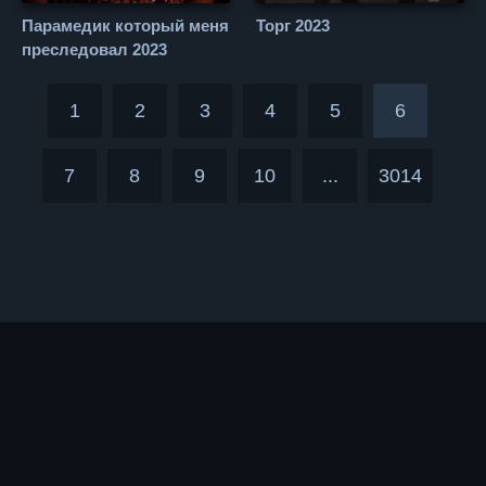
Парамедик который меня
Торг 2023
преследовал 2023
1
2
3
4
5
6
7
8
9
10
...
3014