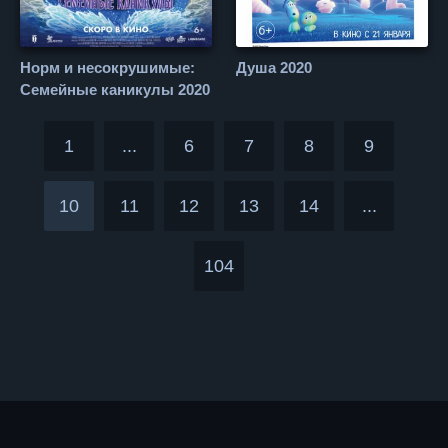
Норм и несокрушимые:
Душа 2020
Семейные каникулы 2020
1
...
6
7
8
9
10
11
12
13
14
...
104