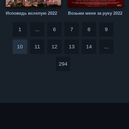
Исповедь вслепую 2022
Возьми меня за руку 2022
1
...
6
7
8
9
10
11
12
13
14
...
294