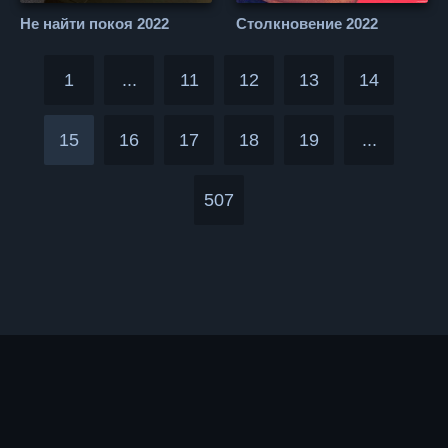
Не найти покоя 2022
Столкновение 2022
1
...
11
12
13
14
15
16
17
18
19
...
507