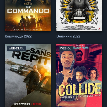
Коммандо 2022
Великий 2022
WEB-DLRip
WEB-DL