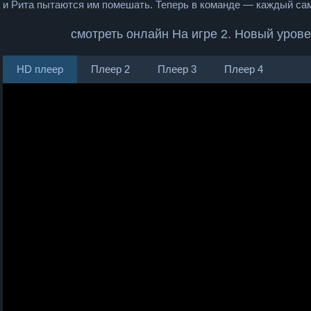
и Рита пытаются им помешать. Теперь в команде — каждый сам
смотреть онлайн На игре 2. Новый уров
HD плеер
Плеер 2
Плеер 3
Плеер 4