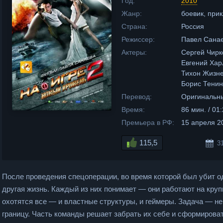
Год:
2010
Жанр:
боевик, при
Страна:
Россия
Режиссер:
Павел Сана
Актеры:
Сергей Чирк
Евгений Хар
Тихон Жизне
Борис Тенин
Перевод:
Оригинальны
Время:
86 мин. / 01
Премьера в РФ:
15 апреля 2
115,5
3
После проведения спецоперации, во время которой был убит о
другая жизнь. Каждый из них понимает — они работают на круп
охотятся все — и властные структуры, и геймеры. Задача — не
границу. Часть команды решает забрать их себе и сформиров