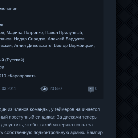
ключения
ев
ов, Марина Петренко, Павел Прилучный,
ланов, Нодар Сирадзе, Алексей Бардуков,
вский, Агния Дитковските, Виктор Вержбицкий,
й (Русский)
:26
010 «Каропрокат»
1.03.2011
20 550
0
дин из членов команды, у геймеров начинается
ный преступный синдикат. За дисками теперь
 допустить, чтобы такой материал попал за
ать собственную подконтрольную армию. Вампир