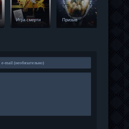
Три икса:
Мировое
Игра смерти
Призыв
господств