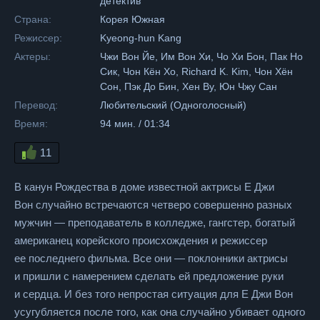
детектив
Страна:
Корея Южная
Режиссер:
Kyeong-hun Kang
Актеры:
Чжи Вон Йе, Им Вон Хи, Чо Хи Бон, Пак Но
Сик, Чон Кён Хо, Richard K. Kim, Чон Хён
Сон, Пэк До Бин, Хен Ву, Юн Чжу Сан
Перевод:
Любительский (Одноголосный)
Время:
94 мин. / 01:34
11
В канун Рождества в доме известной актрисы Е Джи
Вон случайно встречаются четверо совершенно разных
мужчин — преподаватель в колледже, гангстер, богатый
американец корейского происхождения и режиссер
ее последнего фильма. Все они — поклонники актрисы
и пришли с намерением сделать ей предложение руки
и сердца. И без того непростая ситуация для Е Джи Вон
усугубляется после того, как она случайно убивает одного