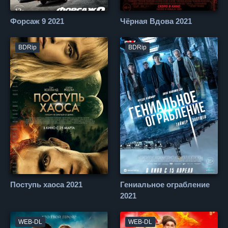
Форсаж 9 2021
Чёрная Вдова 2021
BDRip
BDRip
Поступь хаоса 2021
Гениальное ограбление
2021
WEB-DL
WEB-DL