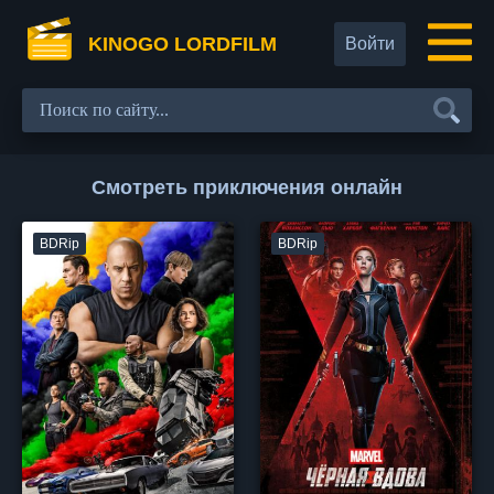
KINOGO LORDFILM
Войти
Смотреть приключения онлайн
BDRip
BDRip