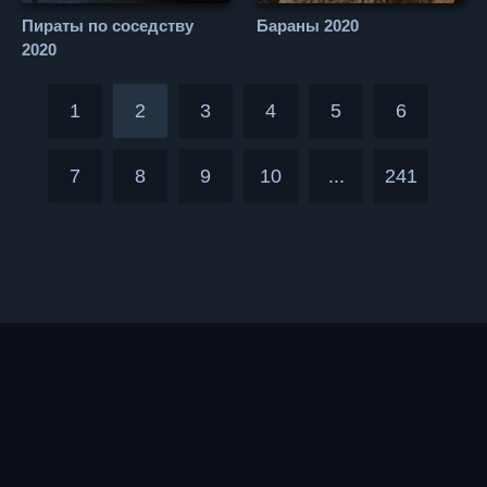
Пираты по соседству
Бараны 2020
2020
1
2
3
4
5
6
7
8
9
10
...
241